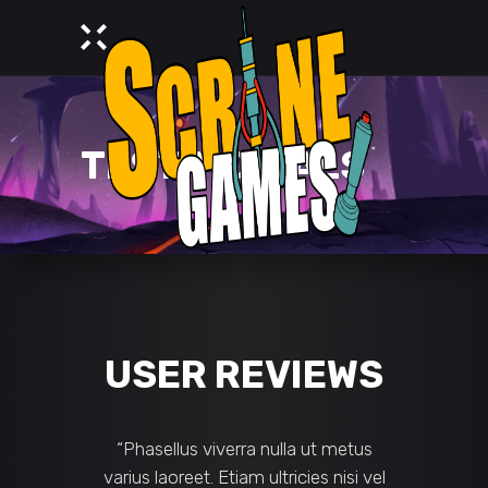
TESTIMONIALS
R REVIEWS
USER REVIE
lus viverra nulla ut metus
“Maecenas tempus, tellus ege
reet. Etiam ultricies nisi vel
condimentum rhoncus? Na