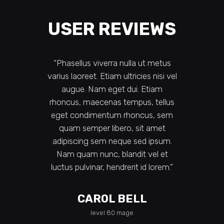
SER REVIEWS
USER REVI
asellus viverra nulla ut metus
“Maecenas tempus, tellus
s laoreet. Etiam ultricies nisi vel
condimentum rhoncus?
ugue. Nam eget dui. Etiam
quam nunc, blandit vel, l
cus, maecenas tempus, tellus
pulvinar, hendrerit id, lo
t condimentum rhoncus, sem
Maecenas nec odio et 
uam semper libero, sit amet
tincidunt tempus vitae sap
piscing sem neque sed ipsum.
libero? Venenatis faucibus.
m quam nunc, blandit vel et
quis ante. Etiam sit amet or
us pulvinar, hendrerit id lorem.”
eros odio faucibus tincidun
leo ipsum.”
CAROL BELL
SUSAN HANSE
level 80 mage