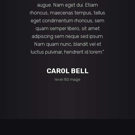
e. Nam eget dui. Etiam
quam nunc, blandit vel, luctu
, maecenas tempus, tellus
pulvinar, hendrerit id, lorem.
ndimentum rhoncus, sem
Maecenas nec odio et ante
semper libero, sit amet
tincidunt tempus vitae sapien 
ing sem neque sed ipsum.
libero? Venenatis faucibus. Nul
am nunc, blandit vel et
quis ante. Etiam sit amet orci e
ulvinar, hendrerit id lorem.”
eros odio faucibus tincidunt. D
leo ipsum.”
CAROL BELL
SUSAN HANSEN
level 80 mage
level 80 scout